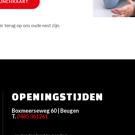
UNCHKAART
er terug op ons oude nest zijn.
OPENINGSTIJDEN
Boxmeerseweg 60 | Beugen
T.
0485 361261