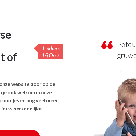
rse
Potdu
Lekkers
t of
gruwel
bij Ons!
p onze website door op de
en je ook welkom in onze
 broodjes en nog veel meer
 jouw persoonlijke